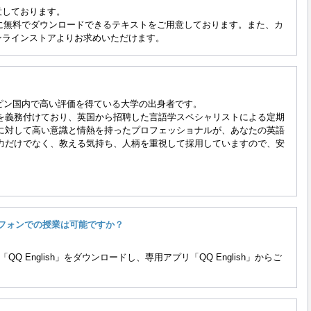
意しております。
ラム用に無料でダウンロードできるテキストをご用意しております。また、カ
ンラインストアよりお求めいただけます。
フィリピン国内で高い評価を得ている大学の出身者です。
得を義務付けており、英国から招聘した言語学スペシャリストによる定期
に対して高い意識と情熱を持ったプロフェッショナルが、あなたの英語
力だけでなく、教える気持ち、人柄を重視して採用していますので、安
トフォンでの授業は可能ですか？
用アプリ「QQ English」をダウンロードし、専用アプリ「QQ English」からご