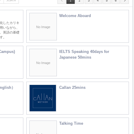
1
2
3
4
5
6
Welcome Aboard
化したカリキ
No Image
用いながら、
、英語の基礎
す。
 Campus)
IELTS Speaking 40days for
Japanese 50mins
No Image
glish）
Callan 25mins
Talking Time