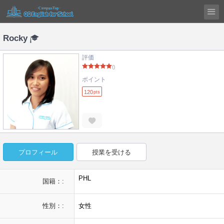
Rocky
評価
()
ポイント
120
pts
プロフィール
授業を受ける
PHL
国籍：:
性別：:
女性