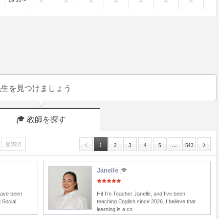
19:30〜
先生を見つけましょう
教師を探す
受講済
…
1
2
3
4
5
543
Janelle
 have been
Hi! I’m Teacher Janelle, and I’ve been
 Social
teaching English since 2026. I believe that
learning is a co...