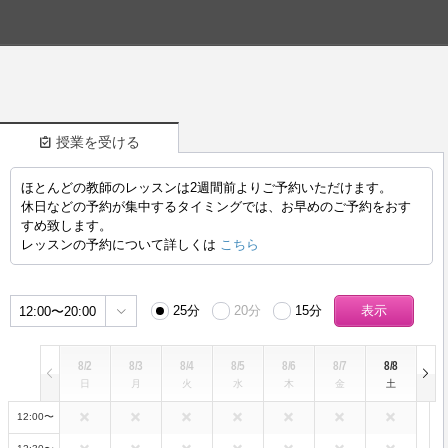
授業を受ける
ほとんどの教師のレッスンは2週間前よりご予約いただけます。
()
休日などの予約が集中するタイミングでは、お早めのご予約をおす
すめ致します。
レッスンの予約について詳しくは
こちら
25分
20分
15分
12:00〜20:00
8/2
8/3
8/4
8/5
8/6
8/7
8/8
日
月
火
水
木
金
土
12:00〜