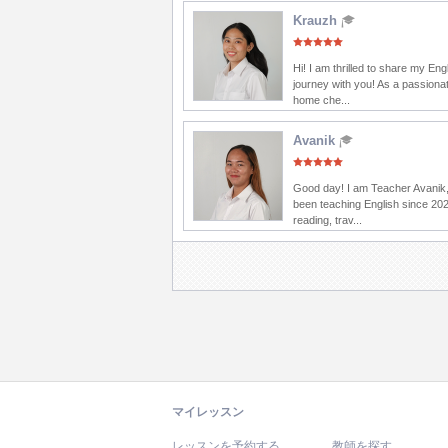
Krauzh
Hi! I am thrilled to share my Eng
journey with you! As a passionat
home che...
Avanik
Good day! I am Teacher Avanik,
been teaching English since 202
reading, trav...
マイレッスン
レッスンを予約する
教師を探す