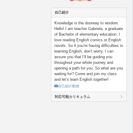
自己紹介
Knowledge is the doorway to wisdom.
Hello! I am teacher Gabriela, a graduate
of Bachelor of elementary education. I
love reading English comics or English
novels. So if you’re having difficulties in
learning English, don’t worry, I can
assure you that I’ll be guiding you
throughout your whole journey and
opening a path for you. So what are you
waiting for? Come and join my class
and let’s learn English together!
自己紹介動画
対応可能カリキュラム