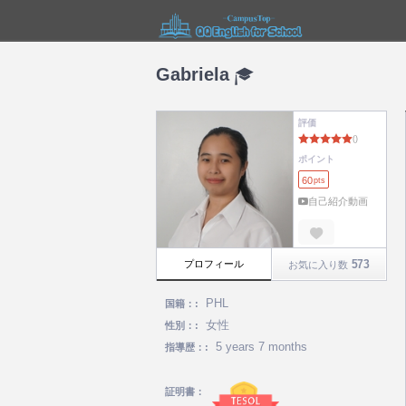
Gabriela
評価
ポイント
60
pts
自己紹介動画
573
プロフィール
お気に入り数
PHL
国籍：:
女性
性別：:
5 years 7 months
指導歴：:
証明書：