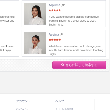
Alpuma
lish teaching
If you want to become globally competitive,
e writer and
learning English is a great place to start.
English is a...
Avsina
 and I have
What if one conversation could change your
6. I enjoy
life? Hi! I am Avsina, and I have been teaching
Englis...
さらに詳しく検索する
アカウント
ヘルプ
ログイン
よくある質問